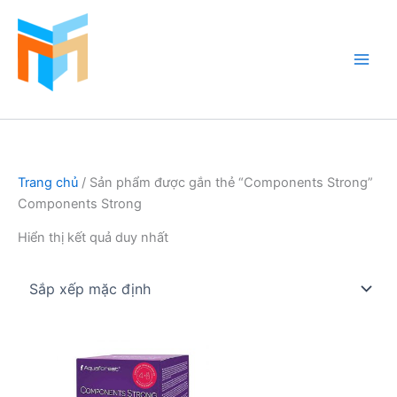
Nhảy
tới
nội
dung
Hồ Cá Cảnh Biển
Trang chủ
/ Sản phẩm được gắn thẻ “Components Strong”
Components Strong
Hiển thị kết quả duy nhất