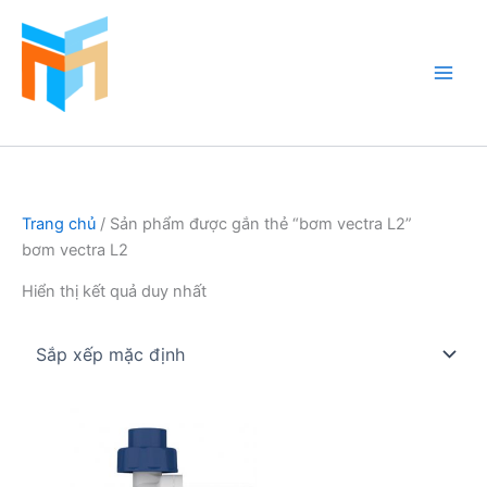
Nhảy
tới
nội
dung
Hồ Cá Cảnh Biển
Trang chủ
/ Sản phẩm được gắn thẻ “bơm vectra L2”
bơm vectra L2
Hiển thị kết quả duy nhất