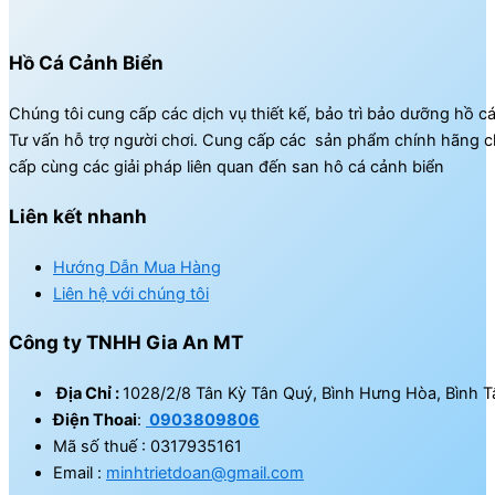
Hồ Cá Cảnh Biển
Chúng tôi cung cấp các dịch vụ thiết kế, bảo trì bảo dưỡng hồ c
Tư vấn hỗ trợ người chơi. Cung cấp các sản phẩm chính hãng c
cấp cùng các giải pháp liên quan đến san hô cá cảnh biển
Liên kết nhanh
Hướng Dẫn Mua Hàng
Liên hệ với chúng tôi
Công ty TNHH Gia An MT
Địa Chỉ :
1028/2/8 Tân Kỳ Tân Quý, Bình Hưng Hòa, Bình T
Điện Thoai
:
0903809806
Mã số thuế : 0317935161
Email :
minhtrietdoan@gmail.com