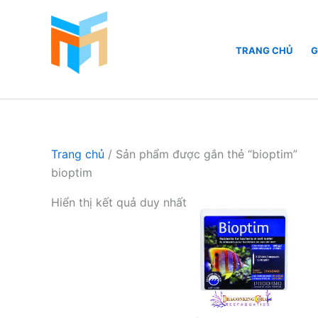
Nhảy
tới
nội
TRANG CHỦ
G
dung
Hồ Cá Cảnh Biển
Trang chủ
/ Sản phẩm được gắn thẻ “bioptim”
bioptim
Hiển thị kết quả duy nhất