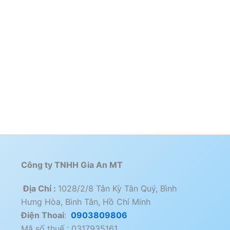
Công ty TNHH Gia An MT
Địa Chỉ :
1028/2/8 Tân Kỳ Tân Quý, Bình
Hưng Hòa, Bình Tân, Hồ Chí Minh
Điện Thoai
:
0903809806
Mã số thuế : 0317935161