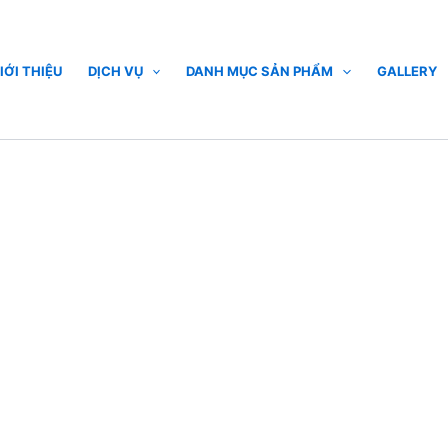
IỚI THIỆU
DỊCH VỤ
DANH MỤC SẢN PHẨM
GALLERY