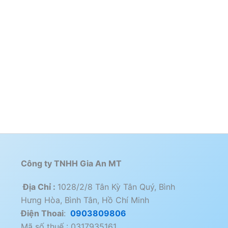
Công ty TNHH Gia An MT
Địa Chỉ :
1028/2/8 Tân Kỳ Tân Quý, Bình
Hưng Hòa, Bình Tân, Hồ Chí Minh
Điện Thoai
:
0903809806
Mã số thuế : 0317935161