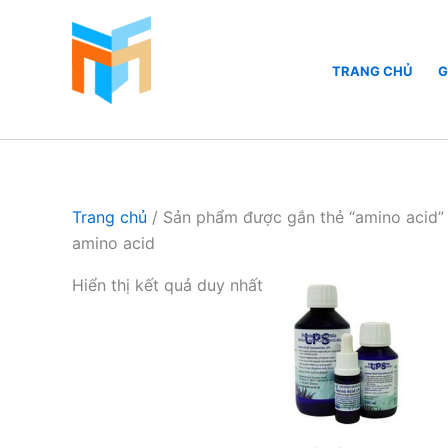
Nhảy
tới
nội
TRANG CHỦ
G
dung
Hồ Cá Cảnh Biển
Trang chủ
/ Sản phẩm được gắn thẻ “amino acid”
amino acid
Hiển thị kết quả duy nhất