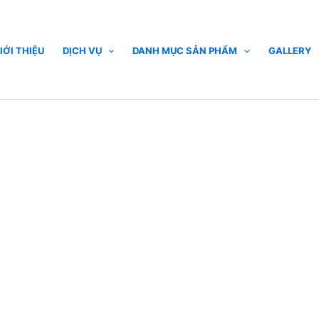
IỚI THIỆU
DỊCH VỤ
DANH MỤC SẢN PHẨM
GALLERY