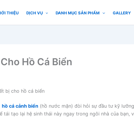
IỚI THIỆU
DỊCH VỤ
DANH MỤC SẢN PHẨM
GALLERY
ó Cho Hồ Cá Biển
ết bị cho hồ cá biển
t
hồ cá cảnh biển
(hồ nước mặn) đòi hỏi sự đầu tư kỹ lưỡng
 tái tạo lại hệ sinh thái này ngay trong ngôi nhà của bạn, 