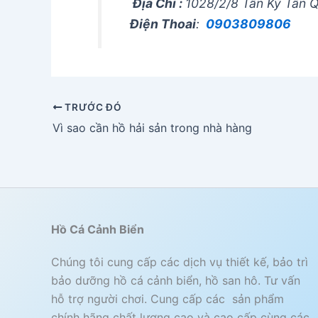
Địa Chỉ :
1028/2/8 Tân Kỳ Tân Q
Điện Thoai
:
0903809806
TRƯỚC ĐÓ
Vì sao cần hồ hải sản trong nhà hàng
Hồ Cá Cảnh Biển
Chúng tôi cung cấp các dịch vụ thiết kế, bảo trì
bảo dưỡng hồ cá cảnh biển, hồ san hô. Tư vấn
hỗ trợ người chơi. Cung cấp các sản phẩm
chính hãng chất lượng cao và cao cấp cùng các