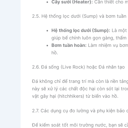
Cây sưởi (Heater):
Cần thiết cho m
2.5. Hệ thống lọc dưới (Sump) và bơm tuần
Hệ thống lọc dưới (Sump):
Là một b
giúp bể chính luôn gọn gàng, thẩm 
Bơm tuần hoàn:
Làm nhiệm vụ bơm n
hồ.
2.6. Đá sống (Live Rock) hoặc Đá nhân tạo
Đá không chỉ để trang trí mà còn là nền tảng
này sẽ xử lý các chất độc hại còn sót lại t
vật gây hại (hitchhikers) từ biển vào hồ.
2.7. Các dụng cụ đo lường và phụ kiện bảo
Để kiểm soát tốt môi trường nước, bạn sẽ c