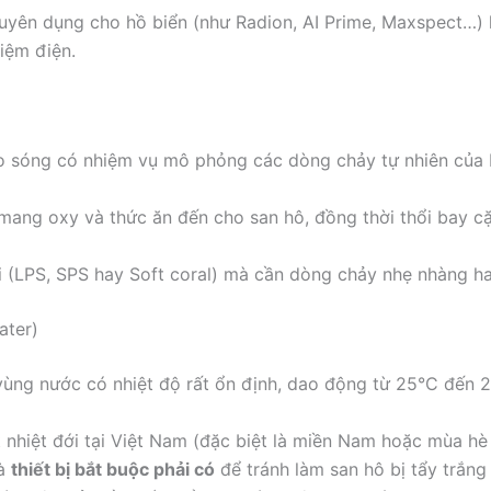
ên dụng cho hồ biển (như Radion, AI Prime, Maxspect…) là
iệm điện.
 sóng có nhiệm vụ mô phỏng các dòng chảy tự nhiên của b
ang oxy và thức ăn đến cho san hô, đồng thời thổi bay cặn
i (LPS, SPS hay Soft coral) mà cần dòng chảy nhẹ nhàng 
ater)
 vùng nước có nhiệt độ rất ổn định, dao động từ 25°C đến 2
ết nhiệt đới tại Việt Nam (đặc biệt là miền Nam hoặc mùa h
là
thiết bị bắt buộc phải có
để tránh làm san hô bị tẩy trắng 