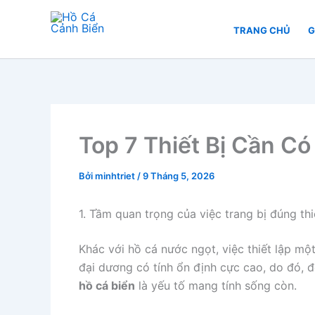
Nhảy
tới
TRANG CHỦ
G
Hồ Cá Cảnh Biển
nội
dung
Top 7 Thiết Bị Cần C
Bởi
minhtriet
/
9 Tháng 5, 2026
1. Tầm quan trọng của việc trang bị đúng thi
Khác với hồ cá nước ngọt, việc thiết lập mộ
đại dương có tính ổn định cực cao, do đó, để
hồ cá biển
là yếu tố mang tính sống còn.