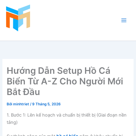
Nhảy
tới
nội
dung
Hồ Cá Cảnh Biển
Hướng Dẫn Setup Hồ Cá
Biển Từ A-Z Cho Người Mới
Bắt Đầu
Bởi
minhtriet
/
9 Tháng 5, 2026
1. Bước 1: Lên kế hoạch và chuẩn bị thiết bị (Giai đoạn nền
tảng)