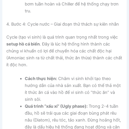
bơm tuần hoàn và Chiller để hệ thống chạy trơn
tru.
4. Bước 4: Cycle nước – Giai đoạn thử thách sự kiên nhẫn
Cycle (tạo vi sinh) là quá trình quan trọng nhất trong việc
setup hồ cá biển
. Đây là lúc hệ thống hình thành các
chủng vi khuẩn có lợi để chuyển hóa các chất độc hại
(Amoniac sinh ra từ chất thải, thức ăn thừa) thành các chất
ít độc hơn.
Cách thực hiện:
Châm vi sinh khởi tạo theo
hướng dẫn của nhà sản xuất. Bạn có thể thả một
ít thức ăn cá vào hồ để vi sinh có “thức ăn” và
sinh sôi.
Quá trình “xấu xí” (Ugly phase):
Trong 2-4 tuần
đầu, hồ sẽ trải qua các giai đoạn bùng phát rêu
nâu (Diatom), rêu tóc, tảo xanh. Đừng hoảng hốt,
đây là dấu hiệu hệ thống đang hoạt động và cân