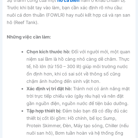
Sự thành công của một
hồ cá biển
nằm ở khâu chuẩn bị.
Trước khi bắt tay vào làm, bạn cần xác định rõ nhu cầu:
nuôi cá đơn thuần (FOWLR) hay nuôi kết hợp cá và rạn san
hô (Reef Tank).
Những việc cần làm:
Chọn kích thước hồ:
Đối với người mới, một quan
niệm sai lầm là hồ càng nhỏ càng dễ chăm. Thực
tế, hồ lớn (từ 150 – 300 lít) giúp môi trường nước
ổn định hơn, khi có sai sót về thông số cũng
chậm ảnh hưởng đến sinh vật hơn.
Xác định vị trí đặt hồ:
Tránh nơi có ánh nắng mặt
trời trực tiếp chiếu vào (gây rêu hại) và nên đặt
gần nguồn điện, nguồn nước để tiện bảo dưỡng.
Tập hợp thiết bị:
Đảm bảo bạn đã có đầy đủ các
thiết bị cốt lõi gồm: Hồ chính, bể lọc Sump,
Protein Skimmer, Đèn, Máy tạo sóng, Chiller (nếu
nuôi san hô), Bơm tuần hoàn và hệ thống ống