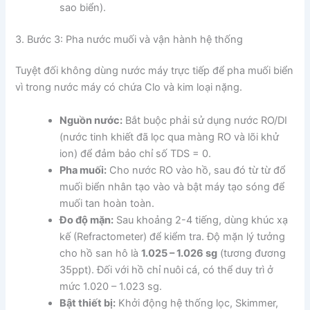
sao biển).
3. Bước 3: Pha nước muối và vận hành hệ thống
Tuyệt đối không dùng nước máy trực tiếp để pha muối biển
vì trong nước máy có chứa Clo và kim loại nặng.
Nguồn nước:
Bắt buộc phải sử dụng nước RO/DI
(nước tinh khiết đã lọc qua màng RO và lõi khử
ion) để đảm bảo chỉ số TDS = 0.
Pha muối:
Cho nước RO vào hồ, sau đó từ từ đổ
muối biển nhân tạo vào và bật máy tạo sóng để
muối tan hoàn toàn.
Đo độ mặn:
Sau khoảng 2-4 tiếng, dùng khúc xạ
kế (Refractometer) để kiểm tra. Độ mặn lý tưởng
cho hồ san hô là
1.025 – 1.026 sg
(tương đương
35ppt). Đối với hồ chỉ nuôi cá, có thể duy trì ở
mức 1.020 – 1.023 sg.
Bật thiết bị:
Khởi động hệ thống lọc, Skimmer,