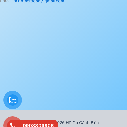
Email :
minhtrietdoan@gmail.com
Bản quyền © 2026 Hồ Cá Cảnh Biển
0903809806