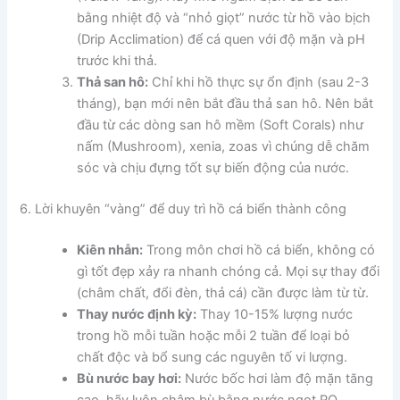
bằng nhiệt độ và “nhỏ giọt” nước từ hồ vào bịch
(Drip Acclimation) để cá quen với độ mặn và pH
trước khi thả.
Thả san hô:
Chỉ khi hồ thực sự ổn định (sau 2-3
tháng), bạn mới nên bắt đầu thả san hô. Nên bắt
đầu từ các dòng san hô mềm (Soft Corals) như
nấm (Mushroom), xenia, zoas vì chúng dễ chăm
sóc và chịu đựng tốt sự biến động của nước.
6. Lời khuyên “vàng” để duy trì hồ cá biển thành công
Kiên nhẫn:
Trong môn chơi hồ cá biển, không có
gì tốt đẹp xảy ra nhanh chóng cả. Mọi sự thay đổi
(châm chất, đổi đèn, thả cá) cần được làm từ từ.
Thay nước định kỳ:
Thay 10-15% lượng nước
trong hồ mỗi tuần hoặc mỗi 2 tuần để loại bỏ
chất độc và bổ sung các nguyên tố vi lượng.
Bù nước bay hơi:
Nước bốc hơi làm độ mặn tăng
cao, hãy luôn châm bù bằng nước ngọt RO