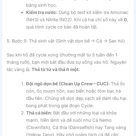
bằng sinh học.
Kiểm tra nước:
Dùng bộ test kit kiểm tra Amoniac
(NH3) và Nitrite (NO2). Khi cả hai chỉ số này về
0
,
quá trình cycle cơ bản đã hoàn tất.
5. Bước 5: Thả sinh vật (Sinh vật dọn bể -> Cá -> San hô)
Sau khi hồ đã cycle xong (thường mất từ 3 tuần đến 1
tháng rưỡi), bạn mới bắt đầu đưa sự sống vào hồ. Nguyên
tắc vàng là:
Thả từ từ và thả ít một.
Đội ngũ dọn bể (Clean Up Crew – CUC):
Thả ốc
nón, ốc mượn hồn, sao biển hoặc tôm bạc hà
đầu tiên. Chúng sẽ dọn dẹp sạch sẽ đám rêu hại
bùng phát trong giai đoạn Cycle.
Thả cá biển:
Bắt đầu với những loại cá khỏe
mạnh, hiền lành và dễ nuôi như Cá Nemo
(Clownfish), Cá thia (Damselfish) hay Tang vàng
(Yellow Tang). Hãy nhớ ngâm bịch cá để cân