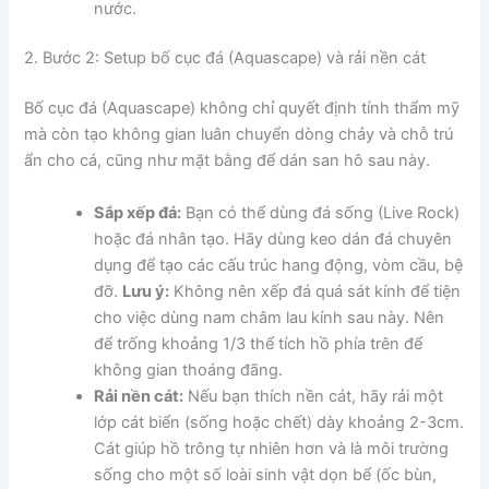
nước.
2. Bước 2: Setup bố cục đá (Aquascape) và rải nền cát
Bố cục đá (Aquascape) không chỉ quyết định tính thẩm mỹ
mà còn tạo không gian luân chuyển dòng chảy và chỗ trú
ẩn cho cá, cũng như mặt bằng để dán san hô sau này.
Sắp xếp đá:
Bạn có thể dùng đá sống (Live Rock)
hoặc đá nhân tạo. Hãy dùng keo dán đá chuyên
dụng để tạo các cấu trúc hang động, vòm cầu, bệ
đỡ.
Lưu ý:
Không nên xếp đá quá sát kính để tiện
cho việc dùng nam châm lau kính sau này. Nên
để trống khoảng 1/3 thể tích hồ phía trên để
không gian thoáng đãng.
Rải nền cát:
Nếu bạn thích nền cát, hãy rải một
lớp cát biển (sống hoặc chết) dày khoảng 2-3cm.
Cát giúp hồ trông tự nhiên hơn và là môi trường
sống cho một số loài sinh vật dọn bể (ốc bùn,