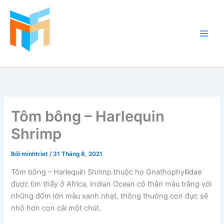
Nhảy
tới
nội
dung
Hồ Cá Cảnh Biển
Tôm bông – Harlequin
Shrimp
Bởi
minhtriet
/
31 Tháng 8, 2021
Tôm bông –
Harlequin Shrimp thuộc họ Gnathophyllidae
được tìm thấy ở
Africa, Indian Ocean có thân màu trắng với
những đốm lớn màu xanh nhạt, thông thường con đực sẽ
nhỏ hơn con cái một chút.