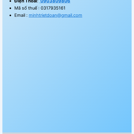
Điện Thoai
:
0903809806
Mã số thuế : 0317935161
Email :
minhtrietdoan@gmail.com