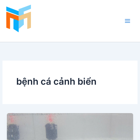
Nhảy
tới
nội
dung
Hồ Cá Cảnh Biển
bệnh cá cảnh biển