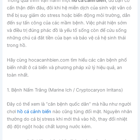
Trong quá trình vận hành một
hồ cá cảnh biển
, dù bạn có
cẩn thận đến đâu, đôi khi hệ miễn dịch của sinh vật vẫn có
thể bị suy giảm do stress hoặc biến động môi trường, dẫn
đến sự tấn công của các mầm bệnh. Việc phát hiện sớm
và điều trị đúng phác đồ là yếu tố sống còn để cứu sống
những chú cá đắt tiền của bạn và bảo vệ cả hệ sinh thái
trong hồ.
Hãy cùng hocacanhbien.com tìm hiểu các căn bệnh phổ
biến nhất ở cá biển và phương pháp xử lý hiệu quả, an
toàn nhất.
1. Bệnh Nấm Trắng (Marine Ich / Cryptocaryon Irritans)
Đây có thể xem là “căn bệnh quốc dân” mà hầu như người
chơi
hồ cá cảnh biển
nào cũng từng đối mặt. Nguyên nhân
thường do cá bị stress khi mới thả vào hồ, thay đổi nhiệt
độ đột ngột hoặc chất lượng nước kém.