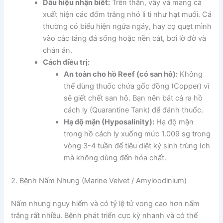
Dấu hiệu nhận biết:
Trên thân, vây và mang cá
xuất hiện các đốm trắng nhỏ li ti như hạt muối. Cá
thường có biểu hiện ngứa ngáy, hay cọ quẹt mình
vào các tảng đá sống hoặc nền cát, bơi lờ đờ và
chán ăn.
Cách điều trị:
An toàn cho hồ Reef (có san hô):
Không
thể dùng thuốc chứa gốc đồng (Copper) vì
sẽ giết chết san hô. Bạn nên bắt cá ra hồ
cách ly (Quarantine Tank) để đánh thuốc.
Hạ độ mặn (Hyposalinity):
Hạ độ mặn
trong hồ cách ly xuống mức 1.009 sg trong
vòng 3-4 tuần để tiêu diệt ký sinh trùng Ich
mà không dùng đến hóa chất.
2. Bệnh Nấm Nhung (Marine Velvet / Amyloodinium)
Nấm nhung nguy hiểm và có tỷ lệ tử vong cao hơn nấm
trắng rất nhiều. Bệnh phát triển cực kỳ nhanh và có thể