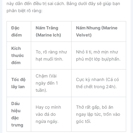
này dẫn đến điều trị sai cách. Bảng dưới đây sẽ giúp bạn
phân biệt rõ ràng:
Đặc
Nấm Trắng
Nấm Nhung (Marine
điểm
(Marine Ich)
Velvet)
Kích
To, rõ ràng như
Nhỏ li ti, mờ mịn như
thước
hạt muối tinh.
phủ một lớp bụi/phấn.
đốm
Chậm (Vài
Tốc độ
Cực kỳ nhanh (Cá có
ngày đến 1
lây lan
thể chết trong 24h).
tuần).
Dấu
Hay cọ mình
Thở rất gấp, bỏ ăn
hiệu
vào đá do
ngay lập tức, trốn vào
đặc
ngứa ngáy.
góc tối.
trưng