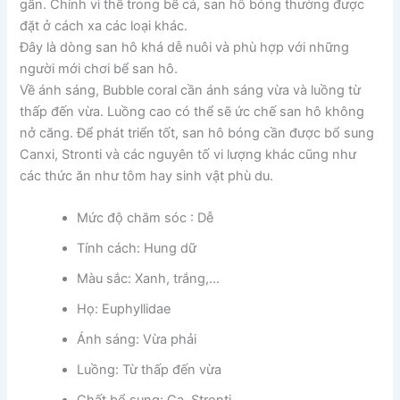
gần. Chính vì thế trong bể cá, san hô bóng thường được
đặt ở cách xa các loại khác.
Đây là dòng san hô khá dễ nuôi và phù hợp với những
người mới chơi bể san hô.
Về ánh sáng, Bubble coral cần ánh sáng vừa và luồng từ
thấp đến vừa. Luồng cao có thể sẽ ức chế san hô không
nở căng. Để phát triển tốt, san hô bóng cần được bổ sung
Canxi, Stronti và các nguyên tố vi lượng khác cũng như
các thức ăn như tôm hay sinh vật phù du.
Mức độ chăm sóc : Dễ
Tính cách: Hung dữ
Màu sắc: Xanh, trắng,…
Họ: Euphyllidae
Ánh sáng: Vừa phải
Luồng: Từ thấp đến vừa