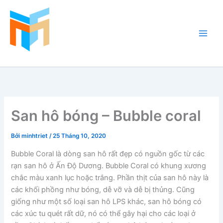
Nhảy
tới
nội
dung
Hồ Cá Cảnh Biển
San hô bóng – Bubble coral
Bởi
minhtriet
/
25 Tháng 10, 2020
Bubble Coral là dòng san hô rất đẹp có nguồn gốc từ các
rạn san hô ở Ấn Độ Dương. Bubble Coral có khung xương
chắc màu xanh lục hoặc trắng. Phần thịt của san hô này là
các khối phồng như bóng, dễ vỡ và dễ bị thủng. Cũng
giống như một số loại san hô LPS khác, san hô bóng có
các xúc tu quét rất dữ, nó có thể gây hại cho các loại ở