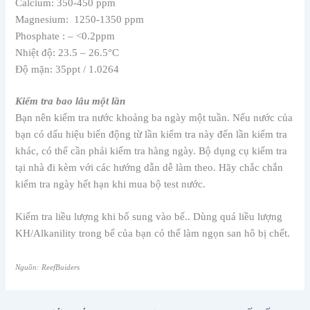
Calcium: 350-450 ppm
Magnesium: 1250-1350 ppm
Phosphate : – <0.2ppm
Nhiệt độ: 23.5 – 26.5°C
Độ mặn: 35ppt / 1.0264
Kiểm tra bao lâu một lần
Bạn nên kiểm tra nước khoảng ba ngày một tuần. Nếu nước của
bạn có dấu hiệu biến động từ lần kiểm tra này đến lần kiểm tra
khác, có thể cần phải kiểm tra hàng ngày. Bộ dụng cụ kiểm tra
tại nhà đi kèm với các hướng dẫn dễ làm theo. Hãy chắc chắn
kiểm tra ngày hết hạn khi mua bộ test nước.
Kiểm tra liều lượng khi bổ sung vào bể.. Dùng quá liều lượng
KH/Alkanility trong bể của bạn có thể làm ngọn san hô bị chết.
Nguồn: ReefBuiders