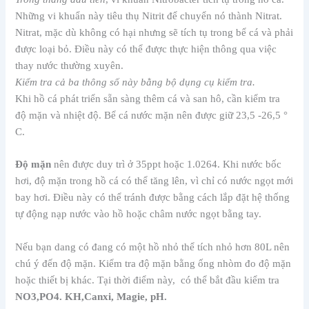
Những vi khuẩn này tiêu thụ Nitrit để chuyển nó thành Nitrat.
Nitrat, mặc dù không có hại nhưng sẽ tích tụ trong bể cá và phải
được loại bỏ. Điều này có thể được thực hiện thông qua việc
thay nước thường xuyên.
Kiểm tra cả ba thông số này bằng bộ dụng cụ kiểm tra.
Khi hồ cá phát triển sẵn sàng thêm cá và san hô, cần kiểm tra
độ mặn và nhiệt độ. Bể cá nước mặn nên được giữ 23,5 -26,5 °
C.
Độ mặn
nên được duy trì ở 35ppt hoặc 1.0264. Khi nước bốc
hơi, độ mặn trong hồ cá có thể tăng lên, vì chỉ có nước ngọt mới
bay hơi. Điều này có thể tránh được bằng cách lắp đặt hệ thống
tự động nạp nước vào hồ hoặc châm nước ngọt bằng tay.
Nếu bạn dang có đang có một hồ nhỏ thể tích nhỏ hơn 80L nên
chú ý đến độ mặn. Kiểm tra độ mặn bằng ống nhòm đo độ mặn
hoặc thiết bị khác. Tại thời điểm này, có thể bắt đầu kiểm tra
NO3,PO4. KH,Canxi, Magie, pH.