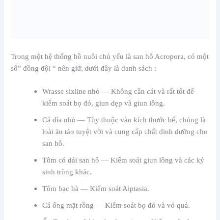
Trong một hệ thống hồ nuôi chủ yếu là san hô Acropora, có một
số” đồng đội “ nên giữ, dưới đây là danh sách :
Wrasse sixline nhỏ — Không cần cát và rất tốt để
kiểm soát bọ đỏ, giun dẹp và giun lông.
Cá dìa nhỏ — Tùy thuộc vào kích thước bể, chúng là
loài ăn tảo tuyệt vời và cung cấp chất dinh dưỡng cho
san hô.
Tôm có dải san hô — Kiểm soát giun lông và các ký
sinh trùng khác.
Tôm bạc hà — Kiểm soát Aiptasia.
Cá ống mặt rồng — Kiểm soát bọ đỏ và vỏ quả.