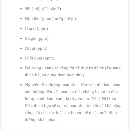
Nhiệt độ (C hoặc F)
Độ kiềm (ppm / mEq / dKh)
Canxi (ppm)
Magiê (ppm)
Nitrat (ppm)
Phốt phát (ppm).
Độ trong ( càng rõ càng tốt để duy trì độ xuyên sáng
thích hộ, sử dụng than hoạt tính)
Nguyên tố vi lượng màu sắc – Các yếu tố khác nhau
ảnh hưởng đến các màu cụ thể, chẳng hạn như đỏ /
hồng, xanh lam, xanh lá cây và tím. Tỷ lệ NO3 và
PO4 thích hợp sẽ tạo ra màu sắc tốt nhất và khả năng
sống sót của các loài san hô cụ thể ở các mức dinh
dưỡng khác nhau.