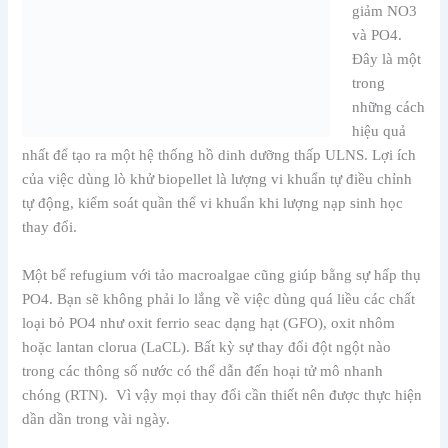
giảm NO3
và PO4.
Đây là một
trong
những cách
hiệu quả
nhất để tạo ra một hệ thống hồ dinh dưỡng thấp ULNS. Lợi ích
của việc dùng lò khử biopellet là lượng vi khuẩn tự điều chỉnh
tự động, kiểm soát quần thể vi khuẩn khi lượng nạp sinh học
thay đổi.
Một bể refugium với tảo macroalgae cũng giúp bằng sự hấp thụ
PO4. Bạn sẽ không phải lo lắng về việc dùng quá liều các chất
loại bỏ PO4 như oxit ferrio seac dạng hạt (GFO), oxit nhôm
hoặc lantan clorua (LaCL). Bất kỳ sự thay đổi đột ngột nào
trong các thông số nước có thể dẫn đến hoại tử mô nhanh
chóng (RTN). Vì vậy mọi thay đổi cần thiết nên được thực hiện
dần dần trong vài ngày.