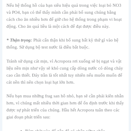
Nếu hệ thống hồ của bạn siêu hiệu quả trong việc loại bỏ NO3
và PO4, bạn có thể thấy mình cần phải bổ sung chúng bằng
cách cho ăn nhiều hơn để giữ cho hệ thống trong phạm vi hoạt
động. Cho ăn quá liều là một cách để đạt được điều này.
* Thận trọng:
Phải cẩn thận khi bổ sung bất kỳ thứ gì vào hệ
thống. Sử dụng bộ test nước là điều bắt buộc.
Tránh sử dụng cát mịn, vì Acropora rơi xuống sẽ bị ngạt và vật
liệu nền mịn như vậy sẽ khó cung cấp dòng nước có dòng chảy
cao cần thiết. Đáy trần là tốt nhất tuy nhiên nếu muốn muốn để
cát nền thì nên chọn loại hạt lớn hơn.
Nếu bạn mua những frag san hô nhỏ, bạn sẽ cần phải kiên nhẫn
hơn, vì chúng mất nhiều thời gian hơn để ổn định trước khi thấy
được sự phát triển của chúng. Hầu hết Acropora tuân theo các
giai đoạn phát triển sau:
Bám chặt vào đế gắn đê có chân vững chắc.