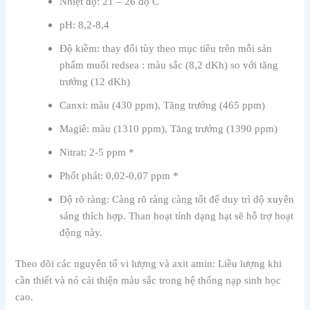
Nhiệt độ: 21 – 26 độ C
pH: 8,2-8,4
Độ kiềm: thay đổi tùy theo mục tiêu trên mỗi sản
phẩm muối redsea : màu sắc (8,2 dKh) so với tăng
trưởng (12 dKh)
Canxi: màu (430 ppm), Tăng trưởng (465 ppm)
Magiê: màu (1310 ppm), Tăng trưởng (1390 ppm)
Nitrat: 2-5 ppm *
Phốt phát: 0,02-0,07 ppm *
Độ rõ ràng: Càng rõ ràng càng tốt để duy trì độ xuyên
sáng thích hợp. Than hoạt tính dạng hạt sẽ hỗ trợ hoạt
động này.
Theo dõi các nguyên tố vi lượng và axit amin: Liều lượng khi
cần thiết và nó cải thiện màu sắc trong hệ thống nạp sinh học
cao.