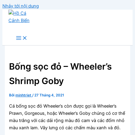
Nhảy tới nội dung
Hồ Cá Cảnh Biển
Bống sọc đỏ – Wheeler’s
Shrimp Goby
Bởi
minhtriet
/
27 Tháng 4, 2021
Cá bống sọc đỏ Wheeler’s còn được gọi là Wheeler’s
Prawn, Gorgeous, hoặc Wheeler’s Goby chúng có cơ thể
màu trắng với các dải rộng màu đỏ cam và các đốm nhỏ
màu xanh lam. Vây lưng có các chấm màu xanh và đỏ.