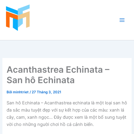
Nhảy
tới
nội
dung
Hồ Cá Cảnh Biển
Acanthastrea Echinata –
San hô Echinata
Bởi
minhtriet
/
27 Tháng 3, 2021
San hô Echinata – Acanthastrea echinata là một loại san hô
đa sắc màu tuyệt đẹp với sự kết hợp của các màu: xanh lá
cây, cam, xanh ngọc… Đây được xem là một bổ sung tuyệt
vời cho những người chơi hồ cá cảnh biển.