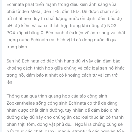
Echinata phát triển mạnh trong điều kiện ánh sáng vừa
phải từ đèn Metal, đèn T-5, đèn LED.. Để được chăm sóc
tốt nhất nên duy trì chất lượng nước ổn định, đảm bảo độ
pH, độ kiềm và canxi thích hợp trong khi nồng độ NO3,
PO4 xấp xỉ bằng 0. Bên cạnh điều kiện về ánh sáng và chất
lượng nước Echinata ưa thích vị trí có dòng nước đi qua
trung bình.
San hô Echinata có đặc tính hung dũ vì vậy cần đảm bảo
khoảng cách thích hợp giữa chúng và các loại san hô khác
trong hồ, đảm bảo ít nhất có khoảng cách từ vài cm trở
lên.
Thông qua quá trình quang hợp của tảo cộng sinh
Zooxanthellae sống cộng sinh Echinata có thể dễ dàng
nhận được chất dinh dưỡng, tuy nhiên để đảm bảo dinh
dưỡng đầy đủ hãy cho chúng ăn các loại thức ăn có thành
phần thịt, tôm, dộng vật phù du… Ngoài ra chúng cũng sẽ
hấp thục các chất canxi, magiê, stronti và các nguyên tố vi