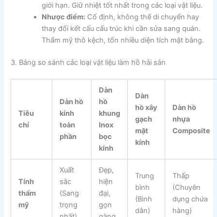
giới hạn. Giữ nhiệt tốt nhất trong các loại vật liệu.
Nhược điểm:
Cố định, không thể di chuyển hay
thay đổi kết cấu cấu trúc khi cần sửa sang quán.
Thẩm mỹ thô kệch, tốn nhiều diện tích mặt bằng.
3. Bảng so sánh các loại vật liệu làm hồ hải sản
Dàn
Dàn
Dàn hồ
hồ
hồ xây
Dàn hồ
Tiêu
kính
khung
gạch
nhựa
chí
toàn
Inox
mặt
Composite
phần
bọc
kính
kính
Xuất
Đẹp,
Trung
Thấp
Tính
sắc
hiện
bình
(Chuyên
thẩm
(Sang
đại,
(Bình
dụng chứa
mỹ
trọng
gọn
dân)
hàng)
nhất)
gàng