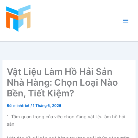
Nhảy
tới
nội
dung
Hồ Cá Cảnh Biển
Vật Liệu Làm Hồ Hải Sản
Nhà Hàng: Chọn Loại Nào
Bền, Tiết Kiệm?
Bởi
minhtriet
/
1 Tháng 6, 2026
1. Tầm quan trọng của việc chọn đúng vật liệu làm hồ hải
sản