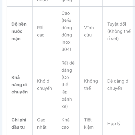
Cao
(Nếu
Độ bền
Tuyệt đối
Rất
dùng
Vĩnh
nước
(Không thể
cao
đúng
cửu
mặn
rỉ sét)
Inox
304)
Rất dễ
dàng
Khả
(Có
Khó di
Không
Dễ dàng di
năng di
thể
chuyển
thể
chuyển
chuyển
lắp
bánh
xe)
Chi phí
Cao
Khá
Tiết
Hợp lý
đầu tư
nhất
cao
kiệm