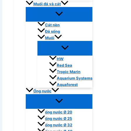
Muối đá và cát
Cát nền
Đá sống
Muối
HW
Red Sea
Tropic Marin
Aquarium Systems
Aquaforest
Ống nước
ống nước Ø 20
ống nước Ø 25
ống nước Ø 32