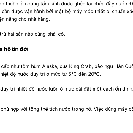
n thuần là những tấm kính được ghép lại chứa đầy nước. Đ
y cần được vận hành bởi một bộ máy móc thiết bị chuẩn xác.
iện năng cho nhà hàng.
 trữ hải sản nào cũng phải có.
ủa hồ ôn đới
o cấp như tôm hùm Alaska, cua King Crab, bào ngư Hàn Qu
nhiệt độ nước duy trì ở mức từ 5°C đến 20°C.
 duy trì nhiệt độ nước luôn ở mức cài đặt một cách ổn định
phù hợp với tổng thể tích nước trong hồ. Việc dùng máy cô