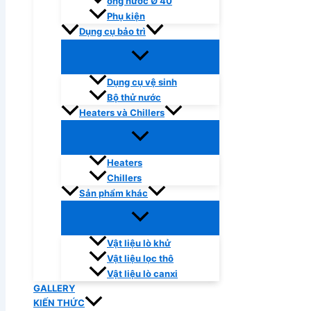
ống nước Ø 40
Phụ kiện
Dụng cụ bảo trì
Dụng cụ vệ sinh
Bộ thử nước
Heaters và Chillers
Heaters
Chillers
Sản phẩm khác
Vật liệu lò khử
Vật liệu lọc thô
Vật liệu lò canxi
GALLERY
KIẾN THỨC