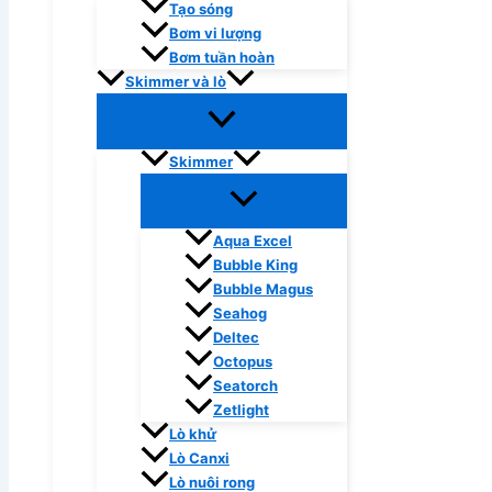
Tạo sóng
Bơm vi lượng
Bơm tuần hoàn
Skimmer và lò
Skimmer
Aqua Excel
Bubble King
Bubble Magus
Seahog
Deltec
Octopus
Seatorch
Zetlight
Lò khử
Lò Canxi
Lò nuôi rong