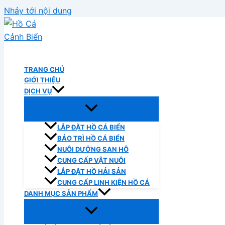
Nhảy tới nội dung
Hồ Cá Cảnh Biển
TRANG CHỦ
GIỚI THIỆU
DỊCH VỤ
LẮP ĐẶT HỒ CÁ BIỂN
BẢO TRÌ HỒ CÁ BIỂN
NUÔI DƯỠNG SAN HÔ
CUNG CẤP VẬT NUÔI
LẮP ĐẶT HỒ HẢI SẢN
CUNG CẤP LINH KIỆN HỒ CÁ
DANH MỤC SẢN PHẨM