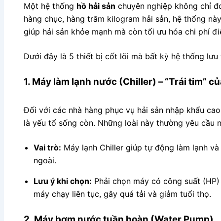
Một hệ thống
hồ hải sản
chuyên nghiệp không chỉ đơ
hàng chục, hàng trăm kilogram hải sản, hệ thống nà
giúp hải sản khỏe mạnh mà còn tối ưu hóa chi phí đ
Dưới đây là 5 thiết bị cốt lõi mà bất kỳ hệ thống lưu
1. Máy làm lạnh nước (Chiller) – “Trái tim” c
Đối với các nhà hàng phục vụ hải sản nhập khẩu ca
là yếu tố sống còn. Những loài này thường yêu cầu 
Vai trò:
Máy lạnh Chiller giúp tự động làm lạnh và
ngoài.
Lưu ý khi chọn:
Phải chọn máy có công suất (HP) 
máy chạy liên tục, gây quá tải và giảm tuổi thọ.
2. Máy bơm nước tuần hoàn (Water Pump)