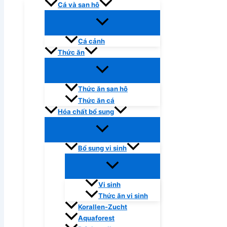
Cá và san hô
Cá cảnh
Thức ăn
Thức ăn san hô
Thức ăn cá
Hóa chất bổ sung
Bổ sung vi sinh
Vi sinh
Thức ăn vi sinh
Korallen-Zucht
Aquaforest