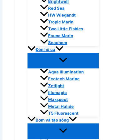
Brightwell
Red Sea
HW Wiegandt
Tropic Marin
Two Little Fishies
Fauna Marin
Seachem
Đèn hồ cá
Aqua Illumination
Ecotech Marine
Zetlight
illumagic
Maxspect
Metal Halide
T5 Fluorescent
Bơm và tạo sóng