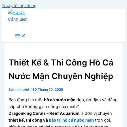
Nhảy tới nội dung
Hồ Cá Cảnh Biển
Thiết Kế & Thi Công Hồ Cá
Nước Mặn Chuyên Nghiệp
Bởi
minhtriet
/
30 Tháng 10, 2025
Bạn đang tìm một
hồ cá nước mặn
đẹp, ổn định và đẳng
cấp cho không gian sống của mình?
Dragonking Corals – Reef Aquarium
là đơn vị chuyên
thiết kế, thi công và
bảo trì hồ cá nước mặn
trọn gói,
giúp bạn mang cả đại dương thu nhỏ vào trong nhà.