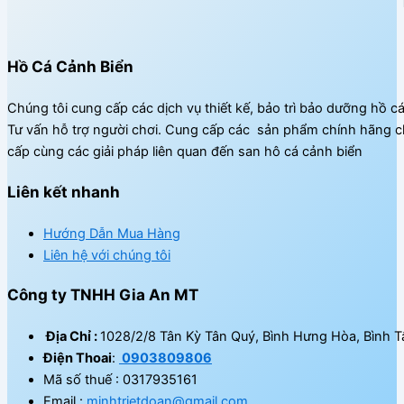
Hồ Cá Cảnh Biển
Chúng tôi cung cấp các dịch vụ thiết kế, bảo trì bảo dưỡng hồ c
Tư vấn hỗ trợ người chơi. Cung cấp các sản phẩm chính hãng c
cấp cùng các giải pháp liên quan đến san hô cá cảnh biển
Liên kết nhanh
Hướng Dẫn Mua Hàng
Liên hệ với chúng tôi
Công ty TNHH Gia An MT
Địa Chỉ :
1028/2/8 Tân Kỳ Tân Quý, Bình Hưng Hòa, Bình T
Điện Thoai
:
0903809806
Mã số thuế : 0317935161
Email :
minhtrietdoan@gmail.com