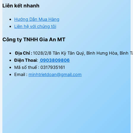
Liên kết nhanh
Hướng Dẫn Mua Hàng
Liên hệ với chúng tôi
Công ty TNHH Gia An MT
Địa Chỉ :
1028/2/8 Tân Kỳ Tân Quý, Bình Hưng Hòa, Bình T
Điện Thoai
:
0903809806
Mã số thuế : 0317935161
Email :
minhtrietdoan@gmail.com