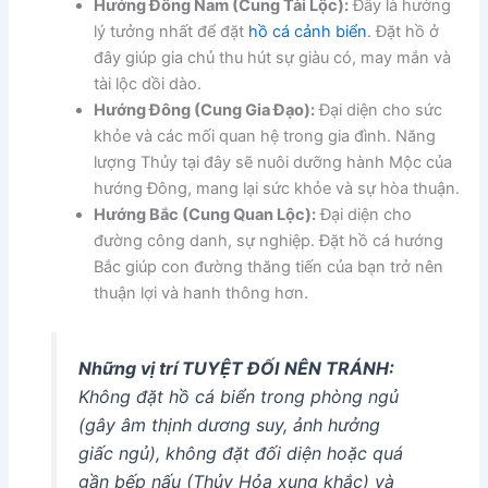
Hướng Đông Nam (Cung Tài Lộc):
Đây là hướng
lý tưởng nhất để đặt
hồ cá cảnh biển
. Đặt hồ ở
đây giúp gia chủ thu hút sự giàu có, may mắn và
tài lộc dồi dào.
Hướng Đông (Cung Gia Đạo):
Đại diện cho sức
khỏe và các mối quan hệ trong gia đình. Năng
lượng Thủy tại đây sẽ nuôi dưỡng hành Mộc của
hướng Đông, mang lại sức khỏe và sự hòa thuận.
Hướng Bắc (Cung Quan Lộc):
Đại diện cho
đường công danh, sự nghiệp. Đặt hồ cá hướng
Bắc giúp con đường thăng tiến của bạn trở nên
thuận lợi và hanh thông hơn.
Những vị trí TUYỆT ĐỐI NÊN TRÁNH:
Không đặt hồ cá biển trong phòng ngủ
(gây âm thịnh dương suy, ảnh hưởng
giấc ngủ), không đặt đối diện hoặc quá
gần bếp nấu (Thủy Hỏa xung khắc) và