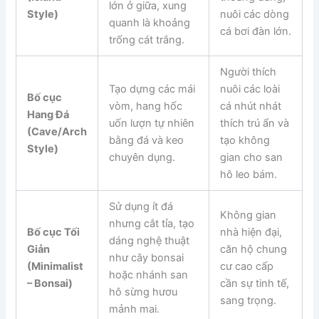
lớn ở giữa, xung
Style)
nuôi các dòng
quanh là khoảng
cá bơi đàn lớn.
trống cát trắng.
Người thích
Tạo dựng các mái
nuôi các loài
Bố cục
vòm, hang hốc
cá nhút nhát
Hang Đá
uốn lượn tự nhiên
thích trú ẩn và
(Cave/Arch
bằng đá và keo
tạo không
Style)
chuyên dụng.
gian cho san
hô leo bám.
Sử dụng ít đá
Không gian
nhưng cắt tỉa, tạo
Bố cục Tối
nhà hiện đại,
dáng nghệ thuật
Giản
căn hộ chung
như cây bonsai
(Minimalist
cư cao cấp
hoặc nhánh san
– Bonsai)
cần sự tinh tế,
hô sừng hươu
sang trọng.
mảnh mai.