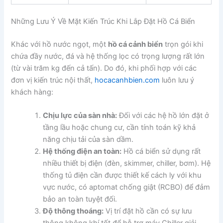
Những Lưu Ý Về Mặt Kiến Trúc Khi Lắp Đặt Hồ Cá Biển
Khác với hồ nước ngọt, một
hồ cá cảnh biển
trọn gói khi
chứa đầy nước, đá và hệ thống lọc có trọng lượng rất lớn
(từ vài trăm kg đến cả tấn). Do đó, khi phối hợp với các
đơn vị kiến trúc nội thất,
hocacanhbien.com
luôn lưu ý
khách hàng:
Chịu lực của sàn nhà:
Đối với các hệ hồ lớn đặt ở
tầng lầu hoặc chung cư, cần tính toán kỹ khả
năng chịu tải của sàn dầm.
Hệ thống điện an toàn:
Hồ cá biển sử dụng rất
nhiều thiết bị điện (đèn, skimmer, chiller, bơm). Hệ
thống tủ điện cần được thiết kế cách ly với khu
vực nước, có aptomat chống giật (RCBO) để đảm
bảo an toàn tuyệt đối.
Độ thông thoáng:
Vị trí đặt hồ cần có sự lưu
thông không khí tốt để hỗ trợ máy Chiller giải