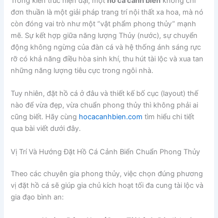
Trong kiến trúc hiện đại, một
hồ cá cảnh biển
không chỉ
đơn thuần là một giải pháp trang trí nội thất xa hoa, mà nó
còn đóng vai trò như một “vật phẩm phong thủy” mạnh
mẽ. Sự kết hợp giữa năng lượng Thủy (nước), sự chuyển
động không ngừng của đàn cá và hệ thống ánh sáng rực
rỡ có khả năng điều hòa sinh khí, thu hút tài lộc và xua tan
những năng lượng tiêu cực trong ngôi nhà.
Tuy nhiên, đặt hồ cá ở đâu và thiết kế bố cục (layout) thế
nào để vừa đẹp, vừa chuẩn phong thủy thì không phải ai
cũng biết. Hãy cùng
hocacanhbien.com
tìm hiểu chi tiết
qua bài viết dưới đây.
Vị Trí Và Hướng Đặt Hồ Cá Cảnh Biển Chuẩn Phong Thủy
Theo các chuyên gia phong thủy, việc chọn đúng phương
vị đặt hồ cá sẽ giúp gia chủ kích hoạt tối đa cung tài lộc và
gia đạo bình an: