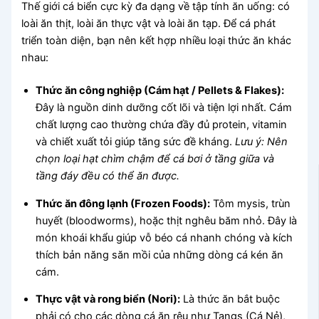
Thế giới cá biển cực kỳ đa dạng về tập tính ăn uống: có
loài ăn thịt, loài ăn thực vật và loài ăn tạp. Để cá phát
triển toàn diện, bạn nên kết hợp nhiều loại thức ăn khác
nhau:
Thức ăn công nghiệp (Cám hạt / Pellets & Flakes):
Đây là nguồn dinh dưỡng cốt lõi và tiện lợi nhất. Cám
chất lượng cao thường chứa đầy đủ protein, vitamin
và chiết xuất tỏi giúp tăng sức đề kháng.
Lưu ý: Nên
chọn loại hạt chìm chậm để cá bơi ở tầng giữa và
tầng đáy đều có thể ăn được.
Thức ăn đông lạnh (Frozen Foods):
Tôm mysis, trùn
huyết (bloodworms), hoặc thịt nghêu băm nhỏ. Đây là
món khoái khẩu giúp vỗ béo cá nhanh chóng và kích
thích bản năng săn mồi của những dòng cá kén ăn
cám.
Thực vật và rong biển (Nori):
Là thức ăn bắt buộc
phải có cho các dòng cá ăn rêu như Tangs (Cá Nẻ),