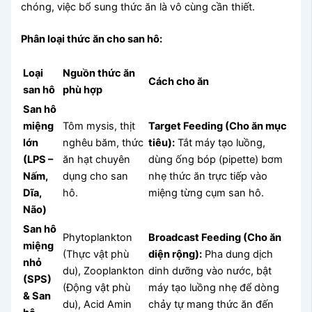
chóng, việc bổ sung thức ăn là vô cùng cần thiết.
Phân loại thức ăn cho san hô:
Loại
Nguồn thức ăn
Cách cho ăn
san hô
phù hợp
San hô
miệng
Tôm mysis, thịt
Target Feeding (Cho ăn mục
lớn
nghêu băm, thức
tiêu):
Tắt máy tạo luồng,
(LPS –
ăn hạt chuyên
dùng ống bóp (pipette) bơm
Nấm,
dụng cho san
nhẹ thức ăn trực tiếp vào
Dĩa,
hô.
miệng từng cụm san hô.
Não)
San hô
Phytoplankton
Broadcast Feeding (Cho ăn
miệng
(Thực vật phù
diện rộng):
Pha dung dịch
nhỏ
du), Zooplankton
dinh dưỡng vào nước, bật
(SPS)
(Động vật phù
máy tạo luồng nhẹ để dòng
& San
du), Acid Amin
chảy tự mang thức ăn đến