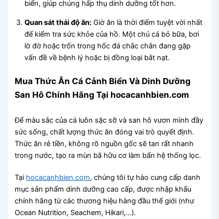
biển, giúp chúng hấp thụ dinh dưỡng tốt hơn.
Quan sát thái độ ăn:
Giờ ăn là thời điểm tuyệt vời nhất
để kiểm tra sức khỏe của hồ. Một chú cá bỏ bữa, bơi
lờ đờ hoặc trốn trong hốc đá chắc chắn đang gặp
vấn đề về bệnh lý hoặc bị đồng loại bắt nạt.
Mua Thức Ăn Cá Cảnh Biển Và Dinh Dưỡng
San Hô Chính Hãng Tại hocacanhbien.com
Để màu sắc của cá luôn sặc sỡ và san hô vươn mình đầy
sức sống, chất lượng thức ăn đóng vai trò quyết định.
Thức ăn rẻ tiền, không rõ nguồn gốc sẽ tan rất nhanh
trong nước, tạo ra mùn bã hữu cơ làm bẩn hệ thống lọc.
Tại
hocacanhbien.com
, chúng tôi tự hào cung cấp danh
mục sản phẩm dinh dưỡng cao cấp, được nhập khẩu
chính hãng từ các thương hiệu hàng đầu thế giới (như
Ocean Nutrition, Seachem, Hikari,…).