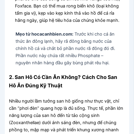
Foxface. Bạn có thể mua rong biển khô (loại không
tẩm gia vị), kẹp vào kẹp kính thả vào hồ để cá rỉa
hằng ngày, giúp hệ tiêu hóa của chúng khỏe mạnh.
Mẹo từ hocacanhbien.com:
Trước khi cho cá ăn
thức ăn đông lạnh, hãy rã đông bằng nước của
chính hồ cá và chắt bỏ phần nước rã đông đó đi.
Phần nước này chứa rất nhiều Phosphate –
nguyên nhân hàng đầu gây bùng phát rêu hại.
2. San Hô Có Cần Ăn Không? Cách Cho San
Hô Ăn Đúng Kỹ Thuật
Nhiều người lầm tưởng san hô giống như thực vật, chỉ
cần “phơi đèn” quang hợp là đủ sống. Thực tế, phần lớn
năng lượng của san hô đến từ tảo cộng sinh
(Zooxanthellae) dưới ánh sáng đèn, nhưng để chúng
phồng to, mập mạp và phát triển khung xương nhanh