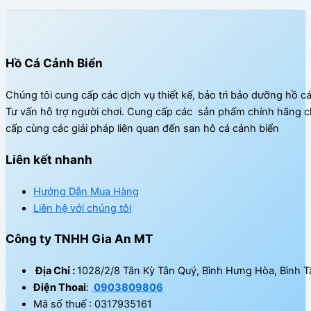
Hồ Cá Cảnh Biển
Chúng tôi cung cấp các dịch vụ thiết kế, bảo trì bảo dưỡng hồ c
Tư vấn hỗ trợ người chơi. Cung cấp các sản phẩm chính hãng c
cấp cùng các giải pháp liên quan đến san hô cá cảnh biển
Liên kết nhanh
Hướng Dẫn Mua Hàng
Liên hệ với chúng tôi
Công ty TNHH Gia An MT
Địa Chỉ :
1028/2/8 Tân Kỳ Tân Quý, Bình Hưng Hòa, Bình T
Điện Thoai
:
0903809806
Mã số thuế : 0317935161