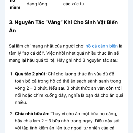
hô
dạng lỏng.
các xúc tu.
mềm
3. Nguyên Tắc “Vàng” Khi Cho Sinh Vật Biển
Ăn
Sai lầm chí mạng nhất của người chơi
hồ cá cảnh biển
là
tâm lý “sợ cá đói”. Việc nhồi nhét quá nhiều thức ăn sẽ
mang lại hậu quả tồi tệ. Hãy ghi nhớ 3 nguyên tắc sau:
Quy tắc 2 phút:
Chỉ cho lượng thức ăn vừa đủ để
toàn bộ cá trong hồ có thể ăn sạch sành sanh trong
vòng 2 – 3 phút. Nếu sau 3 phút thức ăn vẫn còn trôi
nổi hoặc chìm xuống đáy, nghĩa là bạn đã cho ăn quá
nhiều.
Chia nhỏ bữa ăn:
Thay vì cho ăn một bữa no căng,
hãy chia làm 2 – 3 bữa nhỏ trong ngày. Điều này sát
với tập tính kiếm ăn liên tục ngoài tự nhiên của cá