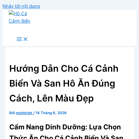
Nhảy tới nội dung
Hồ Cá Cảnh Biển
Hướng Dẫn Cho Cá Cảnh
Biển Và San Hô Ăn Đúng
Cách, Lên Màu Đẹp
Bởi
minhtriet
/
18 Tháng 6, 2026
Cẩm Nang Dinh Dưỡng: Lựa Chọn
Thức Ăn Cho Cá Cảnh Biển Và San