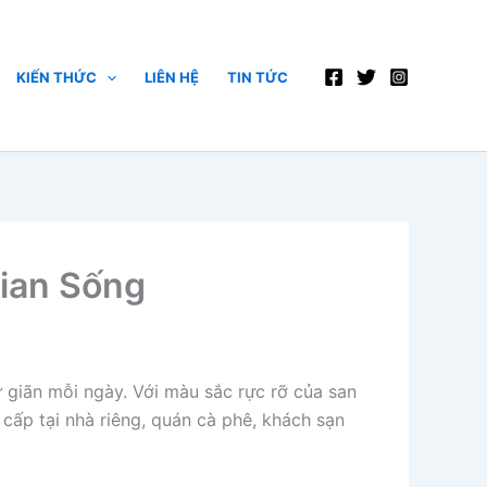
KIẾN THỨC
LIÊN HỆ
TIN TỨC
ian Sống
ư giãn mỗi ngày. Với màu sắc rực rỡ của san
 cấp tại nhà riêng, quán cà phê, khách sạn