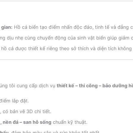
 gian:
Hồ cá biển tạo điểm nhấn độc đáo, tinh tế và đẳng c
g dịu nhẹ cùng chuyển động của sinh vật biển giúp giảm c
hồ cá được thiết kế riêng theo sở thích và diện tích không
húng tôi cung cấp dịch vụ
thiết kế – thi công – bảo dưỡng h
điểm lắp đặt.
, có bản vẽ 3D chi tiết.
h, nền đá – san hô sống
chuẩn kỹ thuật.
khẩu
, đảm bảo màu sắc và sức khỏe tốt nhất.