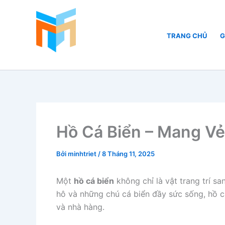
Nhảy
tới
nội
TRANG CHỦ
G
dung
Hồ Cá Cảnh Biển
Hồ Cá Biển – Mang V
Bởi
minhtriet
/
8 Tháng 11, 2025
Một
hồ cá biển
không chỉ là vật trang trí s
hô và những chú cá biển đầy sức sống, hồ cá
và nhà hàng.