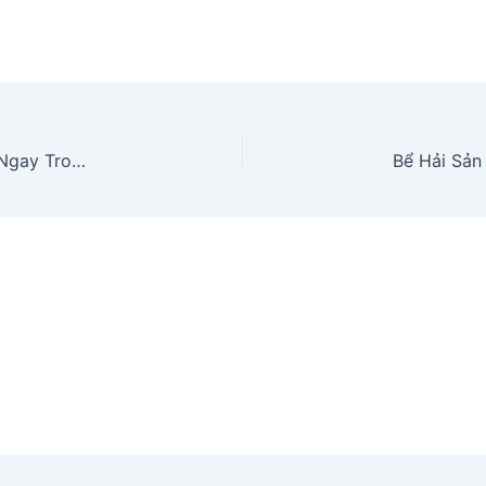
Hồ Cá Nước Mặn – Tái Hiện Đại Dương Thu Nhỏ Ngay Trong Không Gian Của Bạn