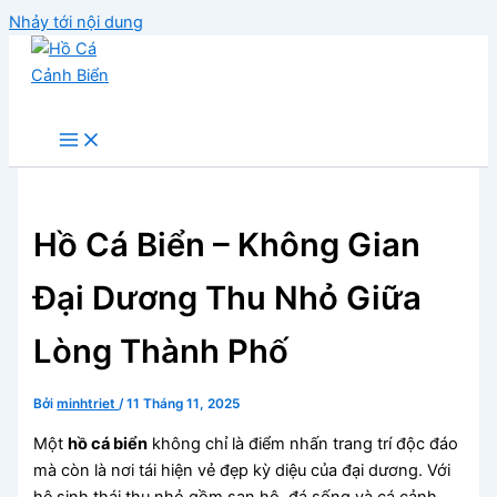
Nhảy tới nội dung
Hồ Cá Cảnh Biển
Hồ Cá Biển – Không Gian
Đại Dương Thu Nhỏ Giữa
Lòng Thành Phố
Bởi
minhtriet
/
11 Tháng 11, 2025
Một
hồ cá biển
không chỉ là điểm nhấn trang trí độc đáo
mà còn là nơi tái hiện vẻ đẹp kỳ diệu của đại dương. Với
hệ sinh thái thu nhỏ gồm san hô, đá sống và cá cảnh