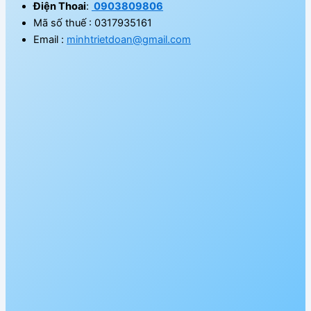
Điện Thoai
:
0903809806
Mã số thuế : 0317935161
Email :
minhtrietdoan@gmail.com