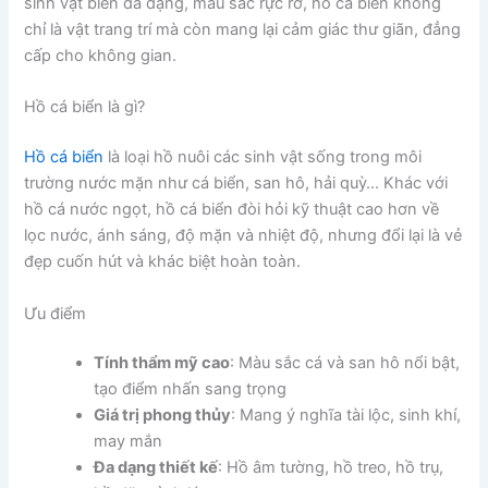
sinh vật biển đa dạng, màu sắc rực rỡ, hồ cá biển không
chỉ là vật trang trí mà còn mang lại cảm giác thư giãn, đẳng
cấp cho không gian.
Hồ cá biển là gì?
Hồ cá biển
là loại hồ nuôi các sinh vật sống trong môi
trường nước mặn như cá biển, san hô, hải quỳ… Khác với
hồ cá nước ngọt, hồ cá biển đòi hỏi kỹ thuật cao hơn về
lọc nước, ánh sáng, độ mặn và nhiệt độ, nhưng đổi lại là vẻ
đẹp cuốn hút và khác biệt hoàn toàn.
Ưu điểm
Tính thẩm mỹ cao
: Màu sắc cá và san hô nổi bật,
tạo điểm nhấn sang trọng
Giá trị phong thủy
: Mang ý nghĩa tài lộc, sinh khí,
may mắn
Đa dạng thiết kế
: Hồ âm tường, hồ treo, hồ trụ,