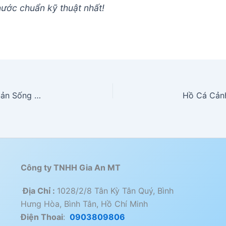
ước chuẩn kỹ thuật nhất!
Hệ Thống Sục Khí Hồ Hải Sản: Bí Quyết Giữ Hải Sản Sống Khỏe
Công ty TNHH Gia An MT
Địa Chỉ :
1028/2/8 Tân Kỳ Tân Quý, Bình
Hưng Hòa, Bình Tân, Hồ Chí Minh
Điện Thoai
:
0903809806