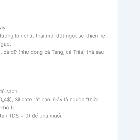
ày.
lượng lớn chất thải mới đột ngột sẽ khiến hệ
 gạo.
ớc, cá dữ (như dòng cá Tang, cá Thia) thả sau
đủ sạch.
O_4$
), Silicate rất cao. Đây là nguồn “thức
khó trị.
 tan TDS = 0) để pha muối.