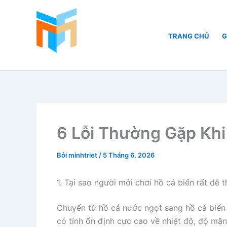
Nhảy
tới
nội
TRANG CHỦ
G
dung
Hồ Cá Cảnh Biển
6 Lỗi Thường Gặp Khi
Bởi
minhtriet
/
5 Tháng 6, 2026
1. Tại sao người mới chơi hồ cá biển rất dễ t
Chuyển từ hồ cá nước ngọt sang hồ cá biển 
có tính ổn định cực cao về nhiệt độ, độ mặn