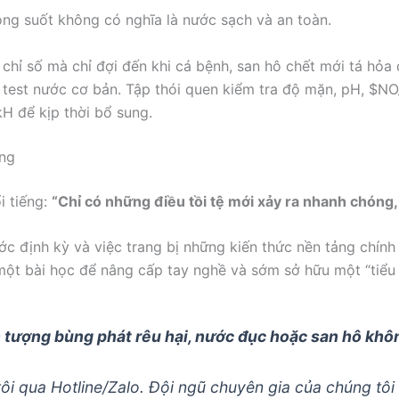
ng suốt không có nghĩa là nước sạch và an toàn.
hỉ số mà chỉ đợi đến khi cá bệnh, san hô chết mới tá hỏa 
est nước cơ bản. Tập thói quen kiểm tra độ mặn, pH,
$NO
H để kịp thời bổ sung.
ông
i tiếng:
“Chỉ có những điều tồi tệ mới xảy ra nhanh chóng,
ước định kỳ và việc trang bị những kiến thức nền tảng chính
 một bài học để nâng cấp tay nghề và sớm sở hữu một “tiểu 
 tượng bùng phát rêu hại, nước đục hoặc san hô khô
ôi qua Hotline/Zalo. Đội ngũ chuyên gia của chúng tôi