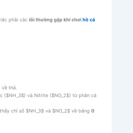
 mắc phải các
lỗi thường gặp khi chơi
hồ cá
 về thả.
c (
$NH_3$
) và Nitrite (
$NO_2$
) từ phân cá
 thấy chỉ số
$NH_3$
và
$NO_2$
về bằng
0