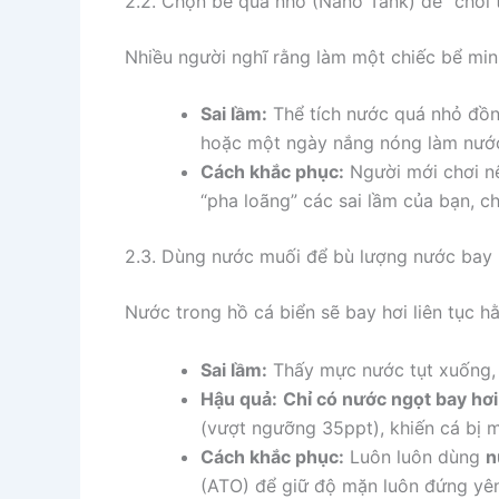
2.2. Chọn bể quá nhỏ (Nano Tank) để “chơi 
Nhiều người nghĩ rằng làm một chiếc bể mini (d
Sai lầm:
Thể tích nước quá nhỏ đồng
hoặc một ngày nắng nóng làm nước b
Cách khắc phục:
Người mới chơi nê
“pha loãng” các sai lầm của bạn, ch
2.3. Dùng nước muối để bù lượng nước bay 
Nước trong hồ cá biển sẽ bay hơi liên tục h
Sai lầm:
Thấy mực nước tụt xuống, 
Hậu quả:
Chỉ có nước ngọt bay hơi,
(vượt ngưỡng 35ppt), khiến cá bị m
Cách khắc phục:
Luôn luôn dùng
n
(ATO) để giữ độ mặn luôn đứng yên