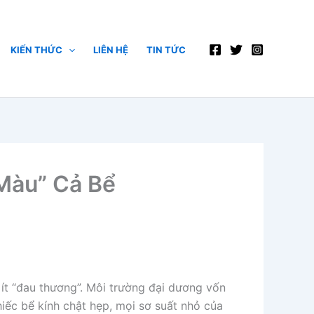
KIẾN THỨC
LIÊN HỆ
TIN TỨC
 Màu” Cả Bể
ít “đau thương”. Môi trường đại dương vốn
hiếc bể kính chật hẹp, mọi sơ suất nhỏ của