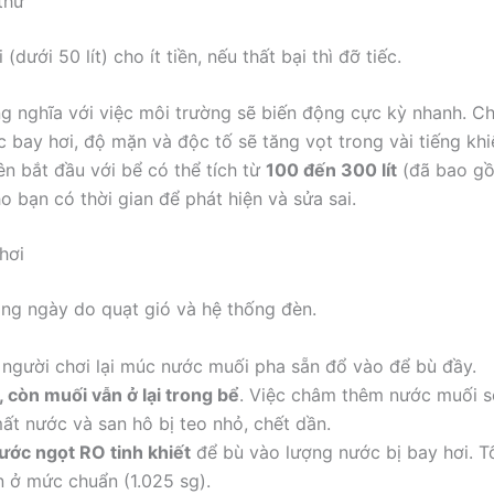
thử”
ưới 50 lít) cho ít tiền, nếu thất bại thì đỡ tiếc.
 nghĩa với việc môi trường sẽ biến động cực kỳ nhanh. Ch
ay hơi, độ mặn và độc tố sẽ tăng vọt trong vài tiếng khiế
n bắt đầu với bể có thể tích từ
100 đến 300 lít
(đã bao gồ
o bạn có thời gian để phát hiện và sửa sai.
hơi
ằng ngày do quạt gió và hệ thống đèn.
người chơi lại múc nước muối pha sẵn đổ vào để bù đầy.
 còn muối vẫn ở lại trong bể
. Việc châm thêm nước muối s
ất nước và san hô bị teo nhỏ, chết dần.
ước ngọt RO tinh khiết
để bù vào lượng nước bị bay hơi. T
 ở mức chuẩn (1.025 sg).