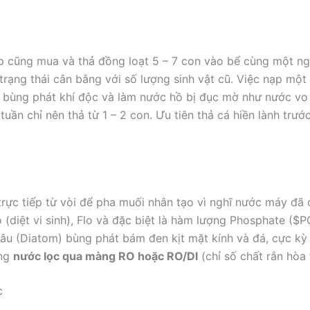
p cũng mua và thả đồng loạt 5 – 7 con vào bể cùng một ng
trạng thái cân bằng với số lượng sinh vật cũ. Việc nạp một 
ợng bùng phát khí độc và làm nước hồ bị đục mờ như nước vo
tuần chỉ nên thả từ 1 – 2 con. Ưu tiên thả cá hiền lành trư
ực tiếp từ vòi để pha muối nhân tạo vì nghĩ nước máy đã 
diệt vi sinh), Flo và đặc biệt là hàm lượng Phosphate (
$P
nâu (Diatom) bùng phát bám đen kịt mặt kính và đá, cực kỳ 
ùng
nước lọc qua màng RO hoặc RO/DI
(chỉ số chất rắn hòa
c