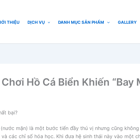
IỚI THIỆU
DỊCH VỤ
DANH MỤC SẢN PHẨM
GALLERY
 Chơi Hồ Cá Biển Khiến “Bay
hất bại?
(nước mặn) là một bước tiến đầy thú vị nhưng cũng không 
 và các chỉ số hóa học. Khi đưa hệ sinh thái này vào một c