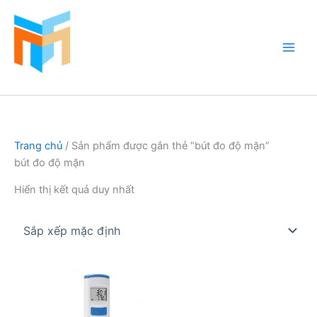
Nhảy
tới
nội
dung
Hồ Cá Cảnh Biển
Trang chủ
/ Sản phẩm được gắn thẻ “bút đo độ mặn”
bút đo độ mặn
Hiển thị kết quả duy nhất