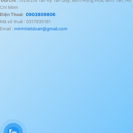
Địa Chỉ :
1028/2/8 Tân Kỳ Tân Quý, Bình Hưng Hòa, Bình Tân, Hồ
Chí Minh
Điện Thoai
:
0903809806
Mã số thuế : 0317935161
Email :
minhtrietdoan@gmail.com