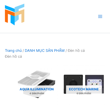
Nhảy
tới
nội
dung
Hồ Cá Cảnh Biển
Trang chủ
/
DANH MỤC SẢN PHẨM
/ Đèn hồ cá
Đèn hồ cá
AQUA ILLUMINATION
ECOTECH MARINE
4 SẢN PHẨM
6 SẢN PHẨM